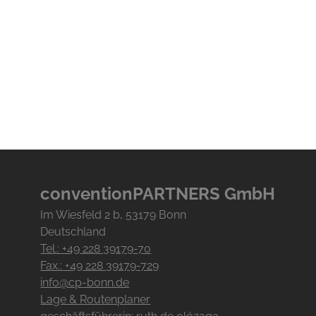
conventionPARTNERS GmbH
Im Wiesfeld
2
b
, 53179
Bonn
Deutschland
Tel.: +49 228 39179-70
Fax.: +49 228 39179-729
info@cp-bonn.de
Lage & Routenplaner