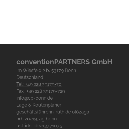
conventionPARTNERS GmbH
Im Wiesfeld
2
b
, 53179
Bonn
Deutschland
Tel.: +49 228 39179-70
Fax.: +49 228 39179-729
info@cp-bonn.de
Lage & Routenplaner
geschäftsführerin: ruth de olózaga
hrb 20219, ag bonn
ust-idnr. de213771075