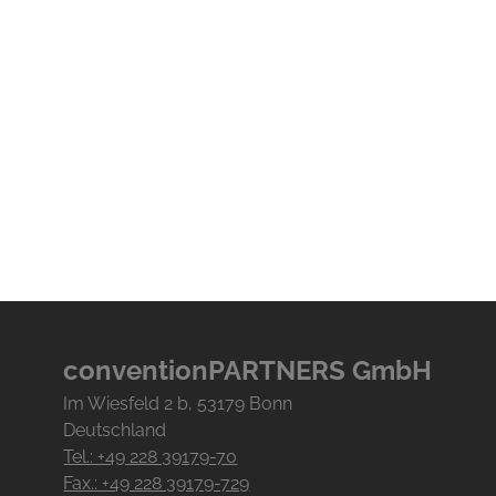
conventionPARTNERS GmbH
Im Wiesfeld
2
b
, 53179
Bonn
Deutschland
Tel.: +49 228 39179-70
Fax.: +49 228 39179-729