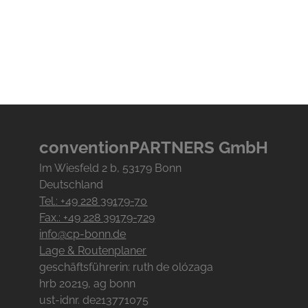
conventionPARTNERS GmbH
Im Wiesfeld
2
b
, 53179
Bonn
Deutschland
Tel.: +49 228 39179-70
Fax.: +49 228 39179-729
info@cp-bonn.de
Lage & Routenplaner
geschäftsführerin: ruth de olózaga
hrb 20219, ag bonn
ust-idnr. de213771075